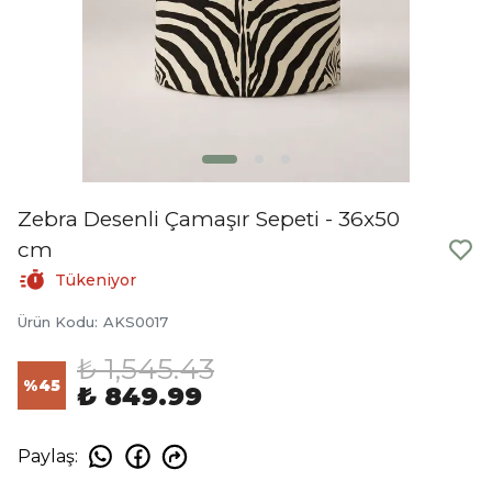
Zebra Desenli Çamaşır Sepeti - 36x50
cm
Tükeniyor
Ürün Kodu
:
AKS0017
₺ 1,545.43
%
45
₺ 849.99
Paylaş
: