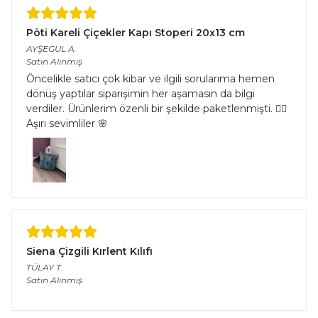
Pöti Kareli Çiçekler Kapı Stoperi 20x13 cm
AYŞEGÜL
A.
Satın Alınmış
Öncelikle satıcı çok kibar ve ilgili sorularıma hemen
dönüş yaptılar siparişimin her aşamasın da bilgi
verdiler. Ürünlerim özenli bir şekilde paketlenmişti. 👌🏻
Aşırı sevimliler 🌸
Siena Çizgili Kırlent Kılıfı
TÜLAY
T.
Satın Alınmış