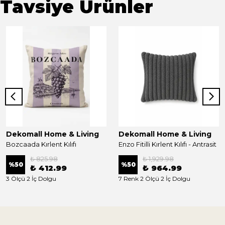
Tavsiye Ürünler
Dekomall Home & Living
Dekomall Home & Living
Bozcaada Kırlent Kılıfı
Enzo Fitilli Kırlent Kılıfı - Antrasit
₺ 825.98
₺ 1,929.98
%
50
%
50
₺ 412.99
₺ 964.99
3 Ölçü 2 İç Dolgu
7 Renk 2 Ölçü 2 İç Dolgu