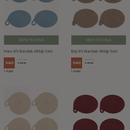
SEPETE EKLE
SEPETE EKLE
Mavi 6'lı Bardak Altlığı Seti
Bej 6'lı Bardak Altlığı Seti
₺ 474.98
₺ 474.98
%
60
%
60
₺ 189.99
₺ 189.99
1 Adet
1 Adet