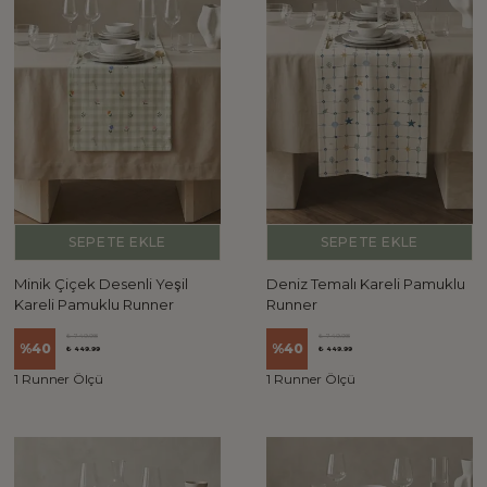
SEPETE EKLE
SEPETE EKLE
Minik Çiçek Desenli Yeşil
Deniz Temalı Kareli Pamuklu
Kareli Pamuklu Runner
Runner
₺ 749.98
₺ 749.98
%
40
%
40
₺ 449.99
₺ 449.99
1 Runner Ölçü
1 Runner Ölçü