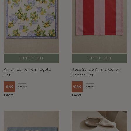
SEPETE EKLE
SEPETE EKLE
Amalfi Lemon 6'lı Peçete
Rose Stripe Kırmızı Gül 6'lı
Seti
Peçete Seti
₺ 1,399.98
₺ 1,399.98
%
40
%
40
₺ 839.99
₺ 839.99
1 Adet
1 Adet