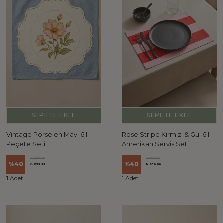
SEPETE EKLE
SEPETE EKLE
Vintage Porselen Mavi 6'lı
Rose Stripe Kırmızı & Gül 6'lı
Peçete Seti
Amerikan Servis Seti
₺ 1,399.98
₺ 1,399.98
%
40
%
40
₺ 839.99
₺ 839.99
1 Adet
1 Adet