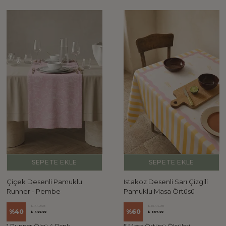
SEPETE EKLE
SEPETE EKLE
Çiçek Desenli Pamuklu
Istakoz Desenli Sarı Çizgili
Runner - Pembe
Pamuklu Masa Örtüsü
₺ 749.98
₺ 1,644.98
%
40
%
60
₺ 449.99
₺ 657.99
1 Runner Ölçü 4 Renk
5 Masa Örtüsü Ölçüleri