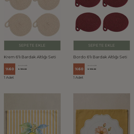
SEPETE EKLE
SEPETE EKLE
Krem 6'lı Bardak Altlığı Seti
Bordo 6'lı Bardak Altlığı Seti
₺ 474.98
₺ 474.98
%
60
%
60
₺ 189.99
₺ 189.99
1 Adet
1 Adet