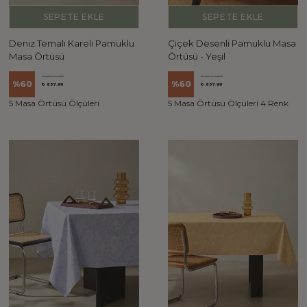
SEPETE EKLE
SEPETE EKLE
Deniz Temalı Kareli Pamuklu
Çiçek Desenli Pamuklu Masa
Masa Örtüsü
Örtüsü - Yeşil
₺ 1,644.98
₺ 1,644.98
%
60
%
60
₺ 657.99
₺ 657.99
5 Masa Örtüsü Ölçüleri
5 Masa Örtüsü Ölçüleri 4 Renk