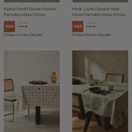
Pastel Renkli Ekose Desenli
Minik Çiçek Desenli Yeşil
Pamuklu Masa Örtüsü
Kareli Pamuklu Masa Örtüsü
₺ 1,644.98
₺ 1,644.98
%
60
%
60
₺ 657.99
₺ 657.99
5 Masa Örtüsü Ölçüleri
5 Masa Örtüsü Ölçüleri