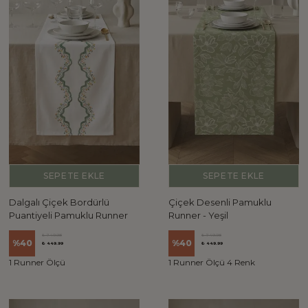
SEPETE EKLE
SEPETE EKLE
Dalgalı Çiçek Bordürlü
Çiçek Desenli Pamuklu
Puantiyeli Pamuklu Runner
Runner - Yeşil
₺ 749.98
₺ 749.98
%
40
%
40
₺ 449.99
₺ 449.99
1 Runner Ölçü
1 Runner Ölçü 4 Renk