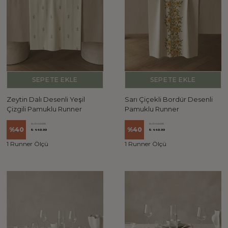
SEPETE EKLE
SEPETE EKLE
Zeytin Dalı Desenli Yeşil
Sarı Çiçekli Bordür Desenli
Çizgili Pamuklu Runner
Pamuklu Runner
₺ 749.98
₺ 749.98
%
40
%
40
₺ 449.99
₺ 449.99
1 Runner Ölçü
1 Runner Ölçü