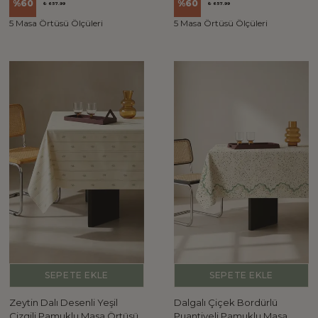
%
60
%
60
₺ 657.99
₺ 657.99
5 Masa Örtüsü Ölçüleri
5 Masa Örtüsü Ölçüleri
SEPETE EKLE
SEPETE EKLE
Zeytin Dalı Desenli Yeşil
Dalgalı Çiçek Bordürlü
Çizgili Pamuklu Masa Örtüsü
Puantiyeli Pamuklu Masa