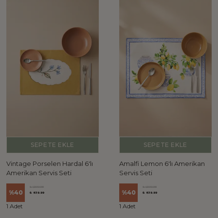
SEPETE EKLE
SEPETE EKLE
Vintage Porselen Hardal 6'lı
Amalfi Lemon 6'lı Amerikan
Amerikan Servis Seti
Servis Seti
₺ 1,399.98
₺ 1,399.98
%
40
%
40
₺ 839.99
₺ 839.99
1 Adet
1 Adet