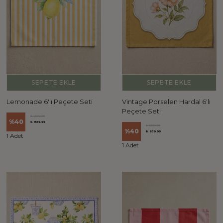
SEPETE EKLE
SEPETE EKLE
Lemonade 6'lı Peçete Seti
Vintage Porselen Hardal 6'lı
Peçete Seti
₺ 1,399.98
%
40
₺ 839.99
₺ 1,399.98
%
40
₺ 839.99
1 Adet
1 Adet