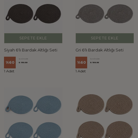
SEPETE EKLE
SEPETE EKLE
Siyah 6'lı Bardak Altlığı Seti
Gri 6'lı Bardak Altlığı Seti
₺ 474.98
₺ 474.98
%
60
%
60
₺ 189.99
₺ 189.99
1 Adet
1 Adet