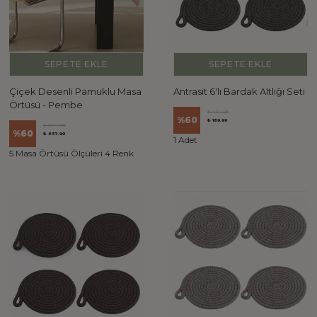
SEPETE EKLE
SEPETE EKLE
Çiçek Desenli Pamuklu Masa
Antrasit 6'lı Bardak Altlığı Seti
Örtüsü - Pembe
₺ 474.98
%
60
₺ 189.99
₺ 1,644.98
%
60
₺ 657.99
1 Adet
5 Masa Örtüsü Ölçüleri 4 Renk