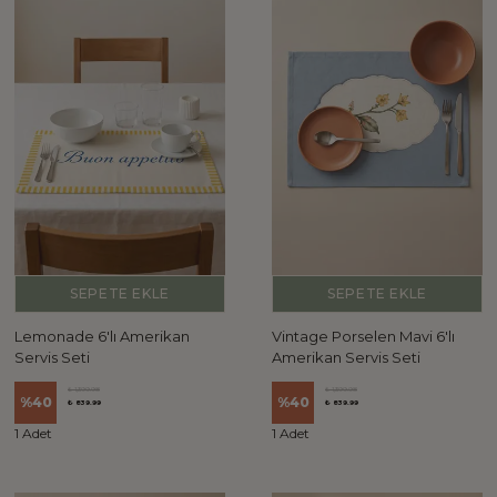
SEPETE EKLE
SEPETE EKLE
Lemonade 6'lı Amerikan
Vintage Porselen Mavi 6'lı
Servis Seti
Amerikan Servis Seti
₺ 1,399.98
₺ 1,399.98
%
40
%
40
₺ 839.99
₺ 839.99
1 Adet
1 Adet