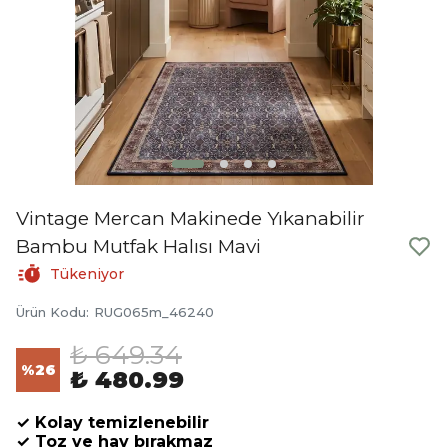
Vintage Mercan Makinede Yıkanabilir
Bambu Mutfak Halısı Mavi
Tükeniyor
Ürün Kodu
:
RUG065m_46240
₺ 649.34
%
26
₺ 480.99
✓ Kolay temizlenebilir
✓ Toz ve hav bırakmaz