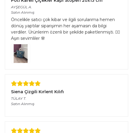
Pöti Kareli Çiçekler Kapı Stoperi 20x13 cm
AYŞEGÜL
A.
Satın Alınmış
Öncelikle satıcı çok kibar ve ilgili sorularıma hemen
dönüş yaptılar siparişimin her aşamasın da bilgi
verdiler. Ürünlerim özenli bir şekilde paketlenmişti. 👌🏻
Aşırı sevimliler 🌸
Siena Çizgili Kırlent Kılıfı
TÜLAY
T.
Satın Alınmış