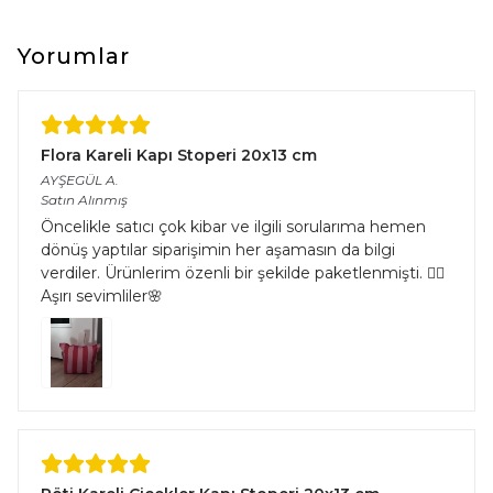
Boyut Farkı : Satın aldığınız üründe üretim ve kullanılan iplik
çeşitliliğinden kaynaklı halıların eninde ve boyunda %5’e kadar
farklılık görülebilir.
Yorumlar
Flora Kareli Kapı Stoperi 20x13 cm
AYŞEGÜL
A.
Satın Alınmış
Öncelikle satıcı çok kibar ve ilgili sorularıma hemen
dönüş yaptılar siparişimin her aşamasın da bilgi
verdiler. Ürünlerim özenli bir şekilde paketlenmişti. 👌🏻
Aşırı sevimliler🌸