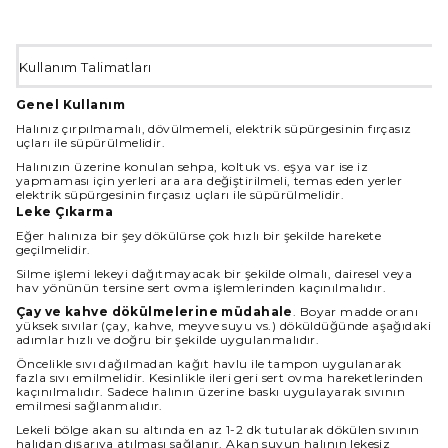
Kullanım Talimatları
Genel Kullanım
Halınız çırpılmamalı, dövülmemeli, elektrik süpürgesinin fırçasız
uçları ile süpürülmelidir.
Halınızın üzerine konulan sehpa, koltuk vs. eşya var ise iz
yapmaması için yerleri ara ara değiştirilmeli, temas eden yerler
elektrik süpürgesinin fırçasız uçları ile süpürülmelidir.
Leke Çıkarma
Eğer halınıza bir şey dökülürse çok hızlı bir şekilde harekete
geçilmelidir.
Silme işlemi lekeyi dağıtmayacak bir şekilde olmalı, dairesel veya
hav yönünün tersine sert ovma işlemlerinden kaçınılmalıdır.
Çay ve kahve dökülmelerine müdahale
. Boyar madde oranı
yüksek sıvılar (çay, kahve, meyve suyu vs.) döküldüğünde aşağıdaki
adımlar hızlı ve doğru bir şekilde uygulanmalıdır.
Öncelikle sıvı dağılmadan kağıt havlu ile tampon uygulanarak
fazla sıvı emilmelidir. Kesinlikle ileri geri sert ovma hareketlerinden
kaçınılmalıdır. Sadece halının üzerine baskı uygulayarak sıvının
emilmesi sağlanmalıdır.
Lekeli bölge akan su altında en az 1-2 dk tutularak dökülen sıvının
halıdan dışarıya atılması sağlanır. Akan suyun halının lekesiz