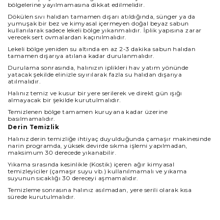
bölgelerine yayılmamasına dikkat edilmelidir.
Dökülen sıvı halıdan tamamen dışarı atıldığında, sünger ya da
yumuşak bir bez ve kimyasal içermeyen doğal beyaz sabun
kullanılarak sadece lekeli bölge yıkanmalıdır. İplik yapısına zarar
verecek sert ovmalardan kaçınılmalıdır.
Lekeli bölge yeniden su altında en az 2-3 dakika sabun halıdan
tamamen dışarıya atılana kadar durulanmalıdır.
Durulama sonrasında, halınızın iplikleri hav yatım yönünde
yatacak şekilde elinizle sıyırılarak fazla su halıdan dışarıya
atılmalıdır.
Halınız temiz ve kusur bir yere serilerek ve direkt gün ışığı
almayacak bir şekilde kurutulmalıdır.
Temizlenen bölge tamamen kuruyana kadar üzerine
basılmamalıdır.
Derin Temizlik
Halınız derin temizliğe ihtiyaç duyulduğunda çamaşır makinesinde
narin programda, yüksek devirde sıkma işlemi yapılmadan,
maksimum 30 derecede yıkanabilir.
Yıkama sırasında kesinlikle (Kostik) içeren ağır kimyasal
temizleyiciler (çamaşır suyu vb.) kullanılmamalı ve yıkama
suyunun sıcaklığı 30 dereceyi aşmamalıdır.
Temizleme sonrasına halınız asılmadan, yere serili olarak kısa
sürede kurutulmalıdır.
Halınız ıslakken kullanılmamalı ve direkt güneş ışığından
korunmalıdır.