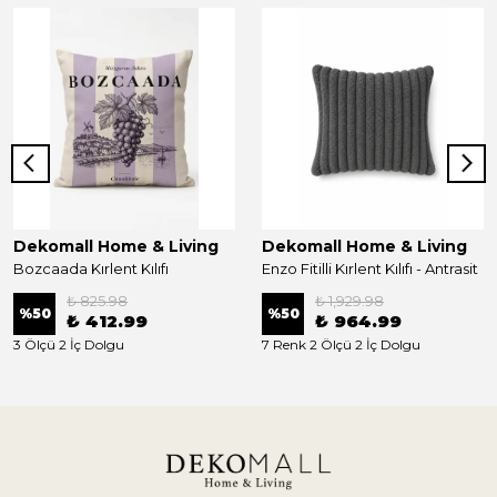
Dekomall Home & Living
Dekomall Home & Living
Bozcaada Kırlent Kılıfı
Enzo Fitilli Kırlent Kılıfı - Antrasit
₺ 825.98
₺ 1,929.98
%
50
%
50
₺ 412.99
₺ 964.99
3 Ölçü 2 İç Dolgu
7 Renk 2 Ölçü 2 İç Dolgu