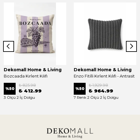
Dekomall Home & Living
Dekomall Home & Living
Bozcaada Kırlent Kılıfı
Enzo Fitilli Kırlent Kılıfı - Antrasit
₺ 825.98
₺ 1,929.98
%
50
%
50
₺ 412.99
₺ 964.99
3 Ölçü 2 İç Dolgu
7 Renk 2 Ölçü 2 İç Dolgu