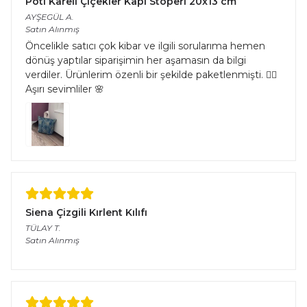
Pöti Kareli Çiçekler Kapı Stoperi 20x13 cm
AYŞEGÜL
A.
Satın Alınmış
Öncelikle satıcı çok kibar ve ilgili sorularıma hemen
dönüş yaptılar siparişimin her aşamasın da bilgi
verdiler. Ürünlerim özenli bir şekilde paketlenmişti. 👌🏻
Aşırı sevimliler 🌸
Siena Çizgili Kırlent Kılıfı
TÜLAY
T.
Satın Alınmış