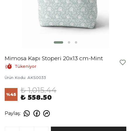
Mimosa Kapı Stoperi 20x13 cm-Mint
Tükeniyor
Ürün Kodu
:
AKS0033
₺ 1,015.44
%
45
₺ 558.50
Paylaş
: