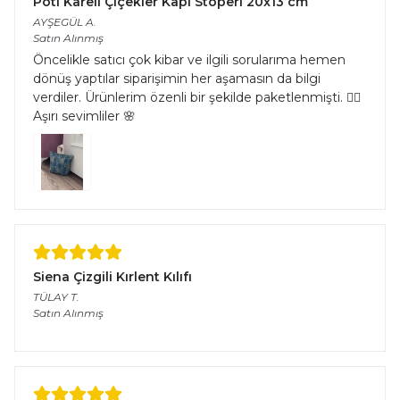
Pöti Kareli Çiçekler Kapı Stoperi 20x13 cm
AYŞEGÜL
A.
Satın Alınmış
Öncelikle satıcı çok kibar ve ilgili sorularıma hemen
dönüş yaptılar siparişimin her aşamasın da bilgi
verdiler. Ürünlerim özenli bir şekilde paketlenmişti. 👌🏻
Aşırı sevimliler 🌸
Siena Çizgili Kırlent Kılıfı
TÜLAY
T.
Satın Alınmış