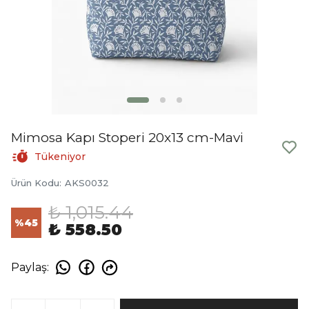
Mimosa Kapı Stoperi 20x13 cm-Mavi
Tükeniyor
Ürün Kodu
:
AKS0032
₺ 1,015.44
%
45
₺ 558.50
Paylaş
: