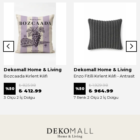
Dekomall Home & Living
Dekomall Home & Living
Bozcaada Kırlent Kılıfı
Enzo Fitilli Kırlent Kılıfı - Antrasit
₺ 825.98
₺ 1,929.98
%
50
%
50
₺ 412.99
₺ 964.99
3 Ölçü 2 İç Dolgu
7 Renk 2 Ölçü 2 İç Dolgu