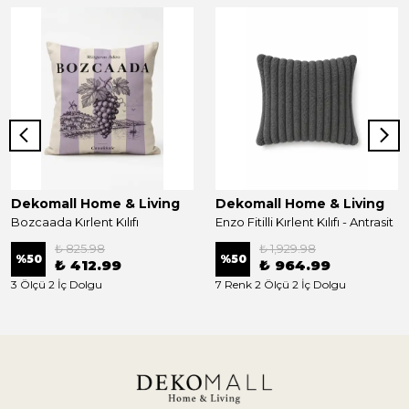
Dekomall Home & Living
Dekomall Home & Living
Bozcaada Kırlent Kılıfı
Enzo Fitilli Kırlent Kılıfı - Antrasit
₺ 825.98
₺ 1,929.98
%
50
%
50
₺ 412.99
₺ 964.99
3 Ölçü 2 İç Dolgu
7 Renk 2 Ölçü 2 İç Dolgu