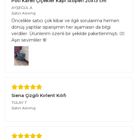
Pöti Kareli Çiçekler Kapı Stoperi 20x13 cm
AYŞEGÜL
A.
Satın Alınmış
Öncelikle satıcı çok kibar ve ilgili sorularıma hemen
dönüş yaptılar siparişimin her aşamasın da bilgi
verdiler. Ürünlerim özenli bir şekilde paketlenmişti. 👌🏻
Aşırı sevimliler 🌸
Siena Çizgili Kırlent Kılıfı
TÜLAY
T.
Satın Alınmış