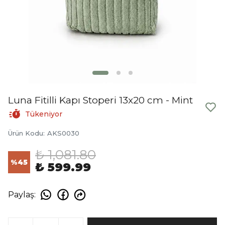
Luna Fitilli Kapı Stoperi 13x20 cm - Mint
Tükeniyor
Ürün Kodu
:
AKS0030
₺ 1,081.80
%
45
₺ 599.99
Paylaş
: