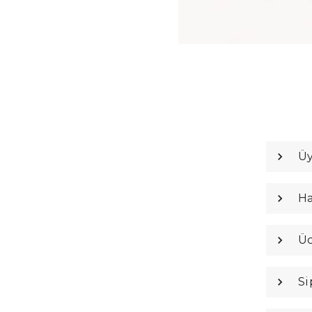
Üy
Ha
Üc
Si