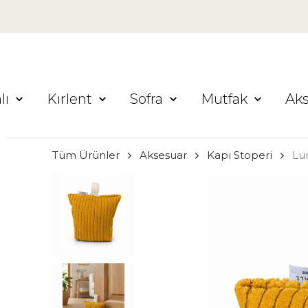
lı
Kırlent
Sofra
Mutfak
Ak
Tüm Ürünler
Aksesuar
Kapı Stoperi
Lun