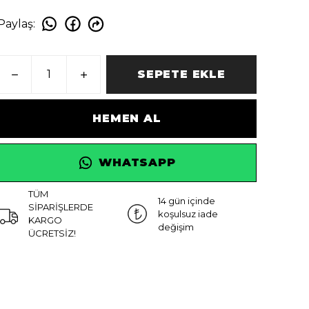
Paylaş
:
SEPETE EKLE
HEMEN AL
WHATSAPP
TÜM
14 gün içinde
SİPARİŞLERDE
koşulsuz iade
KARGO
değişim
ÜCRETSİZ!