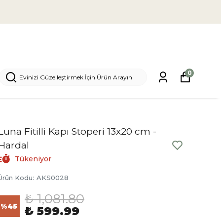
0
Luna Fitilli Kapı Stoperi 13x20 cm -
Hardal
Tükeniyor
Ürün Kodu
:
AKS0028
₺ 1,081.80
%
45
₺ 599.99