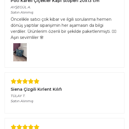
Pöti Kareli Çiçekler Kapı Stoperi 20x13 cm
AYŞEGÜL
A.
Satın Alınmış
Öncelikle satıcı çok kibar ve ilgili sorularıma hemen
dönüş yaptılar siparişimin her aşamasın da bilgi
verdiler. Ürünlerim özenli bir şekilde paketlenmişti. 👌🏻
Aşırı sevimliler 🌸
Siena Çizgili Kırlent Kılıfı
TÜLAY
T.
Satın Alınmış