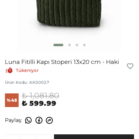
Luna Fitilli Kapı Stoperi 13x20 cm - Haki
Tükeniyor
Ürün Kodu
:
AKS0027
₺ 1,081.80
%
45
₺ 599.99
Paylaş
: