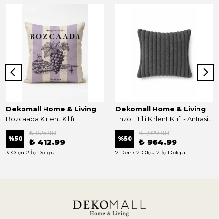
Dekomall Home & Living
Dekomall Home & Living
Bozcaada Kırlent Kılıfı
Enzo Fitilli Kırlent Kılıfı - Antrasit
₺ 825.98
₺ 1,929.98
%
50
%
50
₺ 412.99
₺ 964.99
3 Ölçü 2 İç Dolgu
7 Renk 2 Ölçü 2 İç Dolgu