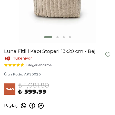
Luna Fitilli Kapı Stoperi 13x20 cm - Bej
Tükeniyor
1 değerlendirme
Ürün Kodu
:
AKS0026
₺ 1,081.80
%
45
₺ 599.99
Paylaş
: