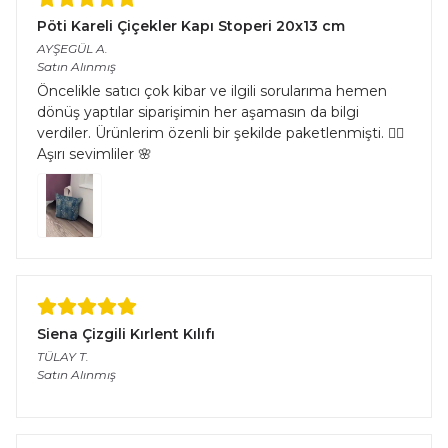
Pöti Kareli Çiçekler Kapı Stoperi 20x13 cm
AYŞEGÜL
A.
Satın Alınmış
Öncelikle satıcı çok kibar ve ilgili sorularıma hemen
dönüş yaptılar siparişimin her aşamasın da bilgi
verdiler. Ürünlerim özenli bir şekilde paketlenmişti. 👌🏻
Aşırı sevimliler 🌸
Siena Çizgili Kırlent Kılıfı
TÜLAY
T.
Satın Alınmış