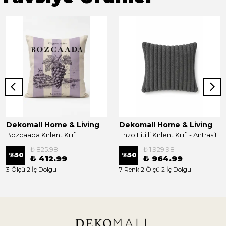
Dekomall Home & Living
Dekomall Home & Living
Bozcaada Kırlent Kılıfı
Enzo Fitilli Kırlent Kılıfı - Antrasit
₺ 825.98
₺ 1,929.98
%
50
%
50
₺ 412.99
₺ 964.99
3 Ölçü 2 İç Dolgu
7 Renk 2 Ölçü 2 İç Dolgu