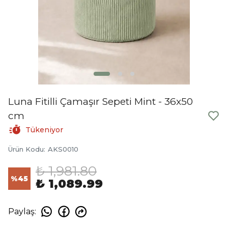
Luna Fitilli Çamaşır Sepeti Mint - 36x50
cm
Tükeniyor
Ürün Kodu
:
AKS0010
₺ 1,981.80
%
45
₺ 1,089.99
Paylaş
: