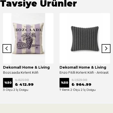
Tavsiye Ürünler
Dekomall Home & Living
Dekomall Home & Living
Bozcaada Kırlent Kılıfı
Enzo Fitilli Kırlent Kılıfı - Antrasit
₺ 825.98
₺ 1,929.98
%
50
%
50
₺ 412.99
₺ 964.99
3 Ölçü 2 İç Dolgu
7 Renk 2 Ölçü 2 İç Dolgu