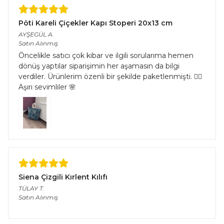
Pöti Kareli Çiçekler Kapı Stoperi 20x13 cm
AYŞEGÜL
A.
Satın Alınmış
Öncelikle satıcı çok kibar ve ilgili sorularıma hemen
dönüş yaptılar siparişimin her aşamasın da bilgi
verdiler. Ürünlerim özenli bir şekilde paketlenmişti. 👌🏻
Aşırı sevimliler 🌸
Siena Çizgili Kırlent Kılıfı
TÜLAY
T.
Satın Alınmış