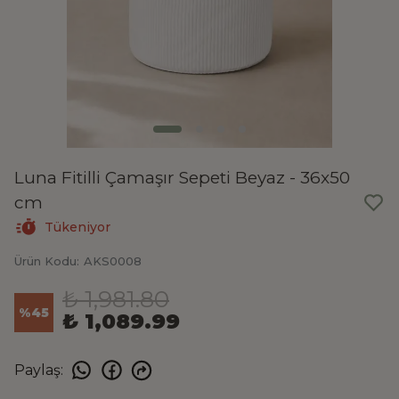
Luna Fitilli Çamaşır Sepeti Beyaz - 36x50
cm
Tükeniyor
Ürün Kodu
:
AKS0008
₺ 1,981.80
%
45
₺ 1,089.99
Paylaş
: