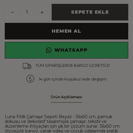
SEPETE EKLE
HEMEN AL
WHATSAPP
TÜM SİPARİŞLERDE KARGO ÜCRETSİZ!
14 gün içinde koşulsuz iade değişim
Ürün Açıklaması
Luna Fitilli Çamaşır Sepeti Beyaz - 36x50 cm, pamuk
dokusu ve dekoratif tasarımıyla çamaşır, tekstil ve
düzenleme ihtiyaçları için şık bir çözüm sunar. 36x50 cm
ölçüsüyle banyo, yatak odası ve çocuk odalarında pratik