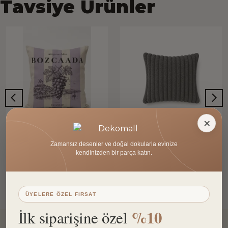
Tavsiye Ürünler
×
Dekomall Home & Living
Dekomall Home & Living
Zamansız desenler ve doğal dokularla evinize
Bozcaada Kırlent Kılıfı
Enzo Fitilli Kırlent Kılıfı - Antrasit
kendinizden bir parça katın.
₺ 825.98
₺ 1,929.98
%
50
%
50
₺ 412.99
₺ 964.99
3 Ölçü 2 İç Dolgu
7 Renk 2 Ölçü 2 İç Dolgu
ÜYELERE ÖZEL FIRSAT
%10
İlk siparişine özel