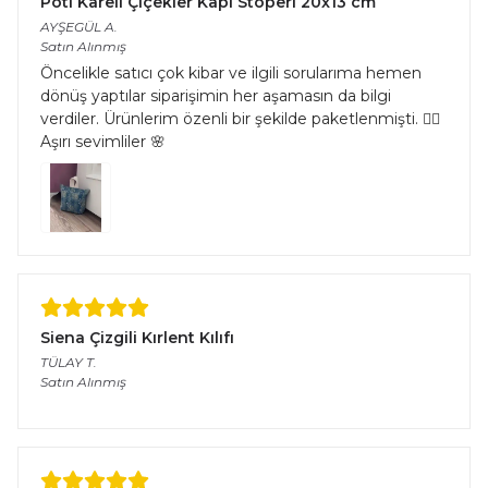
Pöti Kareli Çiçekler Kapı Stoperi 20x13 cm
AYŞEGÜL
A.
Satın Alınmış
Öncelikle satıcı çok kibar ve ilgili sorularıma hemen
dönüş yaptılar siparişimin her aşamasın da bilgi
verdiler. Ürünlerim özenli bir şekilde paketlenmişti. 👌🏻
Aşırı sevimliler 🌸
Siena Çizgili Kırlent Kılıfı
TÜLAY
T.
Satın Alınmış