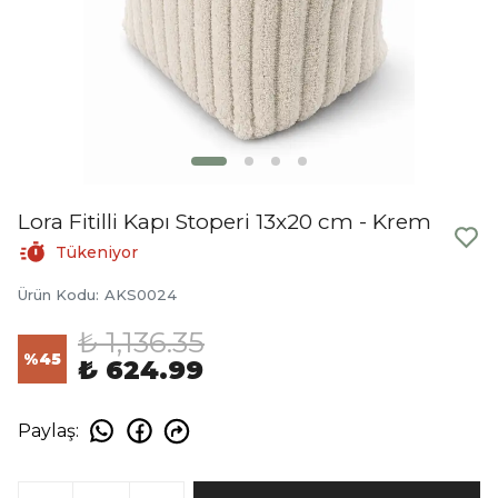
Lora Fitilli Kapı Stoperi 13x20 cm - Krem
Tükeniyor
Ürün Kodu
:
AKS0024
₺ 1,136.35
%
45
₺ 624.99
Paylaş
: