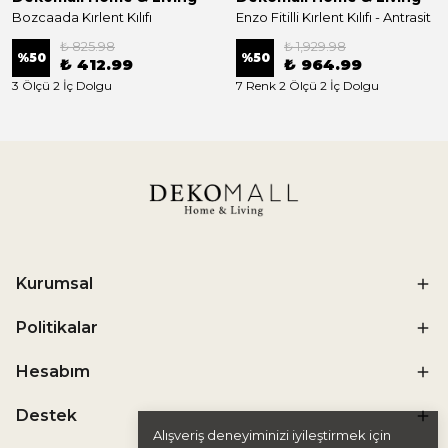
Bozcaada Kırlent Kılıfı
Enzo Fitilli Kırlent Kılıfı - Antrasit
₺ 825.98
₺ 1,929.98
%
50
%
50
₺ 412.99
₺ 964.99
3 Ölçü 2 İç Dolgu
7 Renk 2 Ölçü 2 İç Dolgu
Kurumsal
Politikalar
Hesabım
Destek
Alışveriş deneyiminizi iyileştirmek için