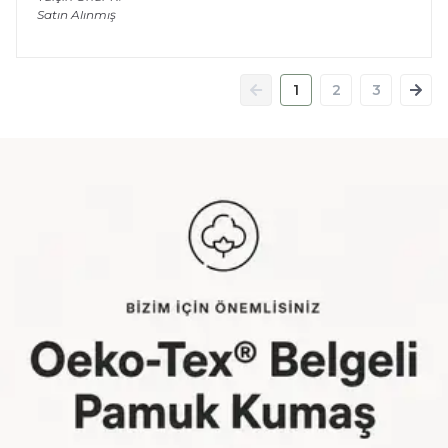
Satın Alınmış
1
2
3