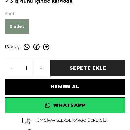
✓ 3 iş günü içinde kargoda
Adet
6 adet
Paylaş
:
SEPETE EKLE
HEMEN AL
WHATSAPP
TÜM SİPARİŞLERDE KARGO ÜCRETSİZ!