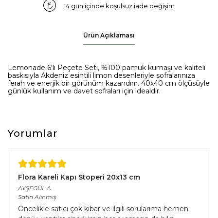
14 gün içinde koşulsuz iade değişim
Ürün Açıklaması
Lemonade 6'lı Peçete Seti, %100 pamuk kumaşı ve kaliteli
baskısıyla Akdeniz esintili limon desenleriyle sofralarınıza
ferah ve enerjik bir görünüm kazandırır. 40x40 cm ölçüsüyle
günlük kullanım ve davet sofraları için idealdir.
Yorumlar
Flora Kareli Kapı Stoperi 20x13 cm
AYŞEGÜL
A.
Satın Alınmış
Öncelikle satıcı çok kibar ve ilgili sorularıma hemen