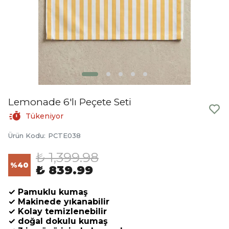
Lemonade 6'lı Peçete Seti
Tükeniyor
Ürün Kodu
:
PCTE038
₺ 1,399.98
%
40
₺ 839.99
✓ Pamuklu kumaş
✓ Makinede yıkanabilir
✓ Kolay temizlenebilir
✓ doğal dokulu kumaş