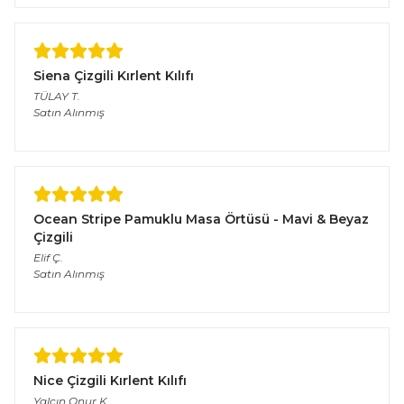
Siena Çizgili Kırlent Kılıfı
TÜLAY
T.
Satın Alınmış
Ocean Stripe Pamuklu Masa Örtüsü - Mavi & Beyaz
Çizgili
Elif
Ç.
Satın Alınmış
Nice Çizgili Kırlent Kılıfı
Yalçın Onur
K.