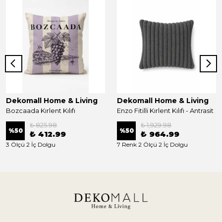
Dekomall Home & Living
Dekomall Home & Living
Bozcaada Kırlent Kılıfı
Enzo Fitilli Kırlent Kılıfı - Antrasit
₺ 825.98
₺ 1,929.98
%
50
%
50
₺ 412.99
₺ 964.99
3 Ölçü 2 İç Dolgu
7 Renk 2 Ölçü 2 İç Dolgu