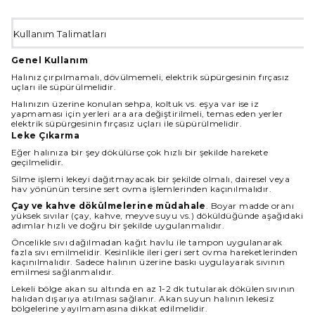
Kullanım Talimatları
Genel Kullanım
Halınız çırpılmamalı, dövülmemeli, elektrik süpürgesinin fırçasız
uçları ile süpürülmelidir.
Halınızın üzerine konulan sehpa, koltuk vs. eşya var ise iz
yapmaması için yerleri ara ara değiştirilmeli, temas eden yerler
elektrik süpürgesinin fırçasız uçları ile süpürülmelidir.
Leke Çıkarma
Eğer halınıza bir şey dökülürse çok hızlı bir şekilde harekete
geçilmelidir.
Silme işlemi lekeyi dağıtmayacak bir şekilde olmalı, dairesel veya
hav yönünün tersine sert ovma işlemlerinden kaçınılmalıdır.
Çay ve kahve dökülmelerine müdahale
. Boyar madde oranı
yüksek sıvılar (çay, kahve, meyve suyu vs.) döküldüğünde aşağıdaki
adımlar hızlı ve doğru bir şekilde uygulanmalıdır.
Öncelikle sıvı dağılmadan kağıt havlu ile tampon uygulanarak
fazla sıvı emilmelidir. Kesinlikle ileri geri sert ovma hareketlerinden
kaçınılmalıdır. Sadece halının üzerine baskı uygulayarak sıvının
emilmesi sağlanmalıdır.
Lekeli bölge akan su altında en az 1-2 dk tutularak dökülen sıvının
halıdan dışarıya atılması sağlanır. Akan suyun halının lekesiz
bölgelerine yayılmamasına dikkat edilmelidir.