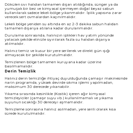
Dökülen sıvı halıdan tamamen dışarı atıldığında, sünger ya da
yumuşak bir bez ve kimyasal içermeyen doğal beyaz sabun
kullanılarak sadece lekeli bölge yıkanmalıdır. İplik yapısına zarar
verecek sert ovmalardan kaçınılmalıdır.
Lekeli bölge yeniden su altında en az 2-3 dakika sabun halıdan
tamamen dışarıya atılana kadar durulanmalıdır.
Durulama sonrasında, halınızın iplikleri hav yatım yönünde
yatacak şekilde elinizle sıyırılarak fazla su halıdan dışarıya
atılmalıdır.
Halınız temiz ve kusur bir yere serilerek ve direkt gün ışığı
almayacak bir şekilde kurutulmalıdır.
Temizlenen bölge tamamen kuruyana kadar üzerine
basılmamalıdır.
Derin Temizlik
Halınız derin temizliğe ihtiyaç duyulduğunda çamaşır makinesinde
narin programda, yüksek devirde sıkma işlemi yapılmadan,
maksimum 30 derecede yıkanabilir.
Yıkama sırasında kesinlikle (Kostik) içeren ağır kimyasal
temizleyiciler (çamaşır suyu vb.) kullanılmamalı ve yıkama
suyunun sıcaklığı 30 dereceyi aşmamalıdır.
Temizleme sonrasına halınız asılmadan, yere serili olarak kısa
sürede kurutulmalıdır.
Halınız ıslakken kullanılmamalı ve direkt güneş ışığından
korunmalıdır.
Boyut Farkı : Satın aldığınız üründe üretim ve kullanılan iplik