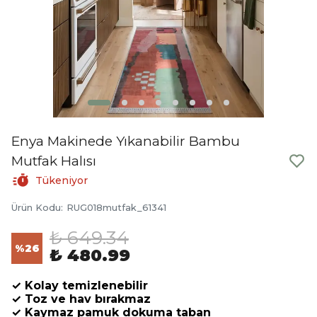
Enya Makinede Yıkanabilir Bambu
Mutfak Halısı
Tükeniyor
Ürün Kodu
:
RUG018mutfak_61341
₺ 649.34
%
26
₺ 480.99
✓ Kolay temizlenebilir
✓ Toz ve hav bırakmaz
✓ Kaymaz pamuk dokuma taban