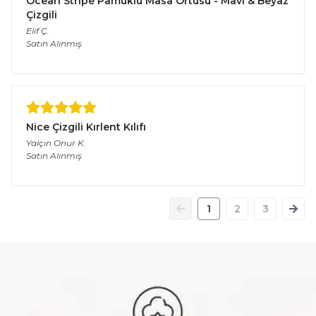
Ocean Stripe Pamuklu Masa Örtüsü - Mavi & Beyaz
Çizgili
Elif
Ç.
Satın Alınmış
Nice Çizgili Kırlent Kılıfı
Yalçın Onur
K.
Satın Alınmış
1
2
3