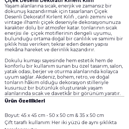
Çiçek Desenli Dekoratif Kırlent Kılıfı
Yaşam alanlarına sıcak, enerjik ve zamansız bir
dokunuş kazandırmak için tasarlanan Çiçek
Desenli Dekoratif Kırlent Kılıfı , canlı zemini ve
vintage ilhamlı çiçek deseniyle dekorasyonunuza
karakter dolu bir atmosfer katar. tonlarının sıcak
enerjisi ile çiçek motiflerinin dengeli uyumu,
bulunduğu ortama doğal bir canlılık ve samimi bir
şıklık hissi verirken; tekrar eden desen yapısı
mekâna hareket ve derinlik kazandırır.
Dokulu kumaşı sayesinde hem estetik hem de
konforlu bir kullanım sunan bu özel tasarım, salon,
yatak odası, berjer ve oturma alanlarında kolayca
uyum sağlar. Akdeniz, bohem, retro, ve doğal
tonların hâkim olduğu dekorasyon stilleriyle
kusursuz bir bütünlük oluşturarak yaşam
alanlarında sıcak ve davetkâr bir görünüm yaratır.
Ürün Özellikleri
Boyut:
45 x 45 cm - 50 x 50 cm & 35 x 50 cm
Çift taraflı kullanım: Her iki yüzü de aynı şıklıkta