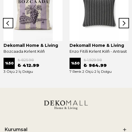
Dekomall Home & Living
Dekomall Home & Living
Bozcaada Kırlent Kılıfı
Enzo Fitilli Kırlent Kılıfı - Antrasit
₺ 825.98
₺ 1,929.98
%
50
%
50
₺ 412.99
₺ 964.99
3 Ölçü 2 İç Dolgu
7 Renk 2 Ölçü 2 İç Dolgu
Kurumsal