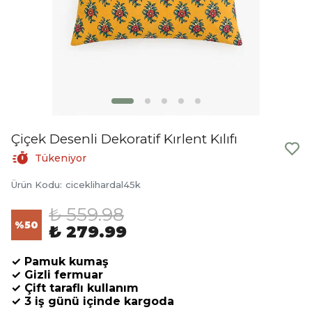
Çiçek Desenli Dekoratif Kırlent Kılıfı
Tükeniyor
Ürün Kodu
:
ciceklihardal45k
₺ 559.98
%
50
₺ 279.99
✓ Pamuk kumaş
✓ Gizli fermuar
✓ Çift taraflı kullanım
✓ 3 iş günü içinde kargoda