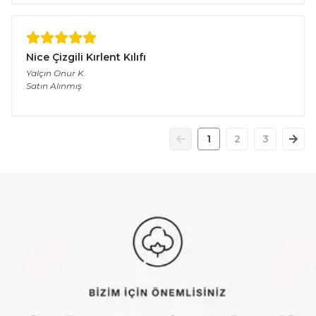
Nice Çizgili Kırlent Kılıfı
Yalçın Onur
K.
Satın Alınmış
1
2
3