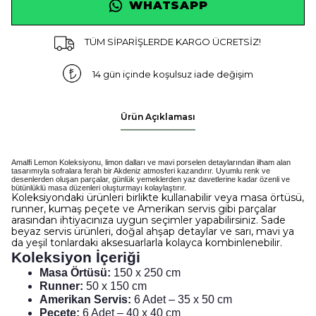
WHATSAPP
TÜM SİPARİŞLERDE KARGO ÜCRETSİZ!
14 gün içinde koşulsuz iade değişim
Ürün Açıklaması
Amalfi Lemon Koleksiyonu, limon dalları ve mavi porselen detaylarından ilham alan
tasarımıyla sofralara ferah bir Akdeniz atmosferi kazandırır. Uyumlu renk ve
desenlerden oluşan parçalar, günlük yemeklerden yaz davetlerine kadar özenli ve
bütünlüklü masa düzenleri oluşturmayı kolaylaştırır.
Koleksiyondaki ürünleri birlikte kullanabilir veya masa örtüsü,
runner, kumaş peçete ve Amerikan servis gibi parçalar
arasından ihtiyacınıza uygun seçimler yapabilirsiniz. Sade
beyaz servis ürünleri, doğal ahşap detaylar ve sarı, mavi ya
da yeşil tonlardaki aksesuarlarla kolayca kombinlenebilir.
Koleksiyon İçeriği
Masa Örtüsü:
150 x 250 cm
Runner:
50 x 150 cm
Amerikan Servis:
6 Adet – 35 x 50 cm
Peçete:
6 Adet – 40 x 40 cm