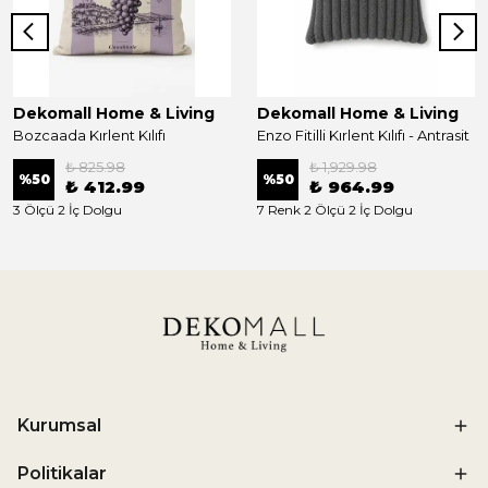
Dekomall Home & Living
Dekomall Home & Living
Bozcaada Kırlent Kılıfı
Enzo Fitilli Kırlent Kılıfı - Antrasit
₺ 825.98
₺ 1,929.98
%
50
%
50
₺ 412.99
₺ 964.99
3 Ölçü 2 İç Dolgu
7 Renk 2 Ölçü 2 İç Dolgu
Kurumsal
Politikalar