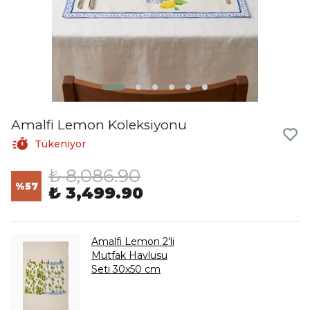
Amalfi Lemon Koleksiyonu
Tükeniyor
₺ 8,086.90
%
57
₺ 3,499.90
Amalfi Lemon 2'li
Mutfak Havlusu
Seti 30x50 cm