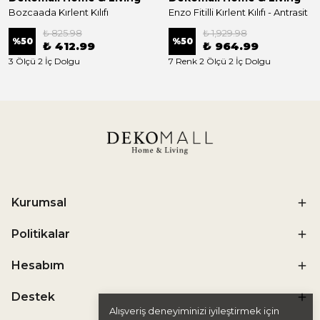
Bozcaada Kırlent Kılıfı
Enzo Fitilli Kırlent Kılıfı - Antrasit
₺ 825.98
₺ 1,929.98
%
50
%
50
₺ 412.99
₺ 964.99
3 Ölçü 2 İç Dolgu
7 Renk 2 Ölçü 2 İç Dolgu
Kurumsal
Politikalar
Hesabım
Destek
Alışveriş deneyiminizi iyileştirmek için