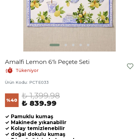
Amalfi Lemon 6'lı Peçete Seti
Tükeniyor
Ürün Kodu
:
PCTE033
₺ 1,399.98
%
40
₺ 839.99
✓ Pamuklu kumaş
✓ Makinede yıkanabilir
✓ Kolay temizlenebilir
✓ doğal dokulu kumaş