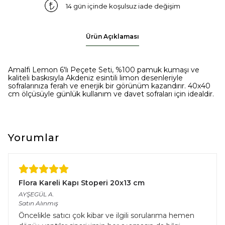
14 gün içinde koşulsuz iade değişim
Ürün Açıklaması
Amalfi Lemon 6'lı Peçete Seti, %100 pamuk kumaşı ve
kaliteli baskısıyla Akdeniz esintili limon desenleriyle
sofralarınıza ferah ve enerjik bir görünüm kazandırır. 40x40
cm ölçüsüyle günlük kullanım ve davet sofraları için idealdir.
Yorumlar
Flora Kareli Kapı Stoperi 20x13 cm
AYŞEGÜL
A.
Satın Alınmış
Öncelikle satıcı çok kibar ve ilgili sorularıma hemen