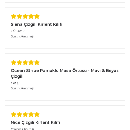
Siena Çizgili Kırlent Kılıfı
TÜLAY
T.
Satın Alınmış
Ocean Stripe Pamuklu Masa Örtüsü - Mavi & Beyaz
Çizgili
Elif
Ç.
Satın Alınmış
Nice Çizgili Kırlent Kılıfı
Yalçın Onur
K.