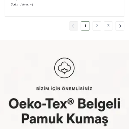
Satın Alınmış
1
2
3