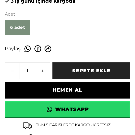
✓ 3 iş günü içinde kargoda
Adet
6 adet
Paylaş
:
SEPETE EKLE
HEMEN AL
WHATSAPP
TÜM SİPARİŞLERDE KARGO ÜCRETSİZ!