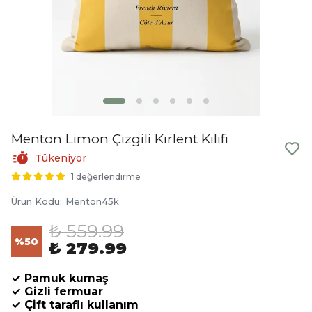
Menton Limon Çizgili Kırlent Kılıfı
Tükeniyor
1 değerlendirme
Ürün Kodu
:
Menton45k
₺ 559.99
%
50
₺ 279.99
✓ Pamuk kumaş
✓ Gizli fermuar
✓ Çift taraflı kullanım