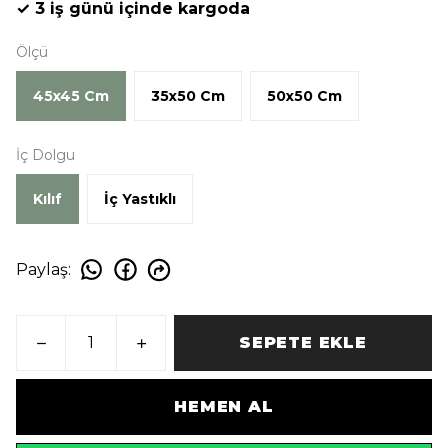
✓ 3 iş günü içinde kargoda
Ölçü
45x45 Cm
35x50 Cm
50x50 Cm
İç Dolgu
Kılıf
İç Yastıklı
Paylaş
:
SEPETE EKLE
HEMEN AL