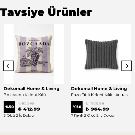
Tavsiye Ürünler
Dekomall Home & Living
Dekomall Home & Living
Bozcaada Kırlent Kılıfı
Enzo Fitilli Kırlent Kılıfı - Antrasit
₺ 825.98
₺ 1,929.98
%
50
%
50
₺ 412.99
₺ 964.99
3 Ölçü 2 İç Dolgu
7 Renk 2 Ölçü 2 İç Dolgu