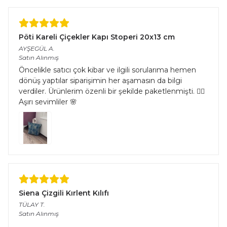
Pöti Kareli Çiçekler Kapı Stoperi 20x13 cm
AYŞEGÜL
A.
Satın Alınmış
Öncelikle satıcı çok kibar ve ilgili sorularıma hemen
dönüş yaptılar siparişimin her aşamasın da bilgi
verdiler. Ürünlerim özenli bir şekilde paketlenmişti. 👌🏻
Aşırı sevimliler 🌸
Siena Çizgili Kırlent Kılıfı
TÜLAY
T.
Satın Alınmış