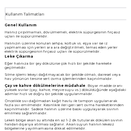
Kullanım Talimatları
Genel Kullanım
Halınız çırpılmamalı, dövülmemeli, elektrik süpürgesinin fırçasız
uçları ile süpürülmelidir.
Halınızın üzerine konulan sehpa, koltuk vs. eşya var ise iz
yapmaması için yerleri ara ara değiştirilmeli, temas eden yerler
elektrik süpürgesinin fırçasız uçları ile süpürülmelidir.
Leke Çıkarma
Eğer halınıza bir şey dökülürse çok hızlı bir şekilde harekete
geçilmelidir.
Silme işlemi lekeyi dağıtmayacak bir şekilde olmalı, dairesel veya
hav yönünün tersine sert ovma işlemlerinden kaçınılmalıdır.
Çay ve kahve dökülmelerine müdahale
. Boyar madde oranı
yüksek sıvılar (çay, kahve, meyve suyu vs.) döküldüğünde aşağıdaki
adımlar hızlı ve doğru bir şekilde uygulanmalıdır.
Öncelikle sıvı dağılmadan kağıt havlu ile tampon uygulanarak
fazla sıvı emilmelidir. Kesinlikle ileri geri sert ovma hareketlerinden
kaçınılmalıdır. Sadece halının üzerine baskı uygulayarak sıvının
emilmesi sağlanmalıdır.
Lekeli bölge akan su altında en az 1-2 dk tutularak dökülen sıvının
halıdan dışarıya atılması sağlanır. Akan suyun halının lekesiz
bölgelerine yayılmamasına dikkat edilmelidir.