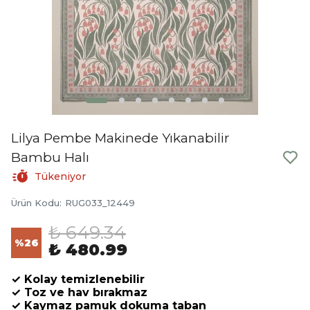
Lilya Pembe Makinede Yıkanabilir
Bambu Halı
Tükeniyor
Ürün Kodu
:
RUG033_12449
₺ 649.34
%
26
₺ 480.99
✓ Kolay temizlenebilir
✓ Toz ve hav bırakmaz
✓ Kaymaz pamuk dokuma taban